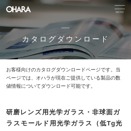
JP
EN
CN
カタログダウンロード
製品情報
サステナビリテ
HOME
製品情報
カタログダウンロード
ィ
お客様向けのカタログダウンロードページです。当
オハラの技術
ページでは、オハラが現在ご提供している製品の数
力
お知らせ
値情報についてダウンロード可能です。
企業情報
採用情報
研磨レンズ用光学ガラス・非球面ガ
IR情報
ラスモールド用光学ガラス（低Tg光