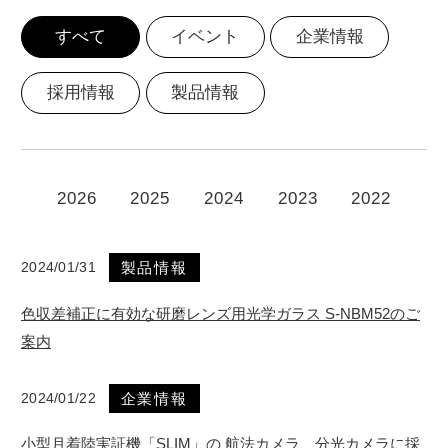
すべて
イベント
企業情報
お問い合わせ
採用情報
製品情報
カタログダウンロード
2026
2025
2024
2023
2022
2024/01/31
製品情報
色収差補正に有効な研磨レンズ用光学ガラス S-NBM52のご
案内
2024/01/22
企業情報
小型月着陸実証機「SLIM」の 航法カメラ、分光カメラに採