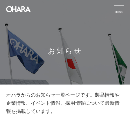
JP
EN
CN
お知らせ
製品情報
サステナビリテ
ィ
オハラの技術
力
お知らせ
HOME
お知らせ
オハラからのお知らせ一覧ページです。製品情報や
企業情報
採用情報
企業情報、イベント情報、採用情報について最新情
報を掲載しています。
IR情報