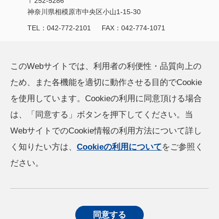
〒252-5286
神奈川県相模原市中央区小山1-15-30
TEL：
042-772-2101
FAX：042-774-1071
製品/サービス
CSR活動
このWebサイトでは、利用者の利便性・品質向上の
ため、また各機能を適切に動作させる目的でCookie
オハラの技術力
お知らせ
を使用しています。Cookieの利用に同意頂ける場合
は、「同意する」ボタンを押下してください。当
企業情報
採用情報
WebサイトでのCookie情報の利用方法について詳し
く知りたい方は、
Cookieの利用について
をご参照く
IR情報
ださい。
個人情報保護方針
Cookieの利⽤について
同意する
ソーシャルメディアポリシー