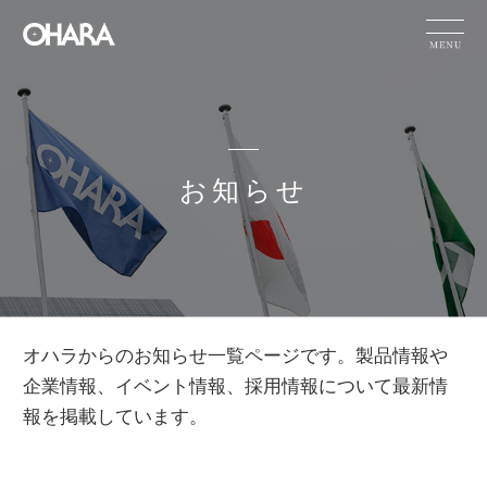
JP
EN
CN
お知らせ
製品情報
サステナビリテ
ィ
オハラの技術
力
お知らせ
HOME
お知らせ
オハラからのお知らせ一覧ページです。製品情報や
企業情報
採用情報
企業情報、イベント情報、採用情報について最新情
報を掲載しています。
IR情報