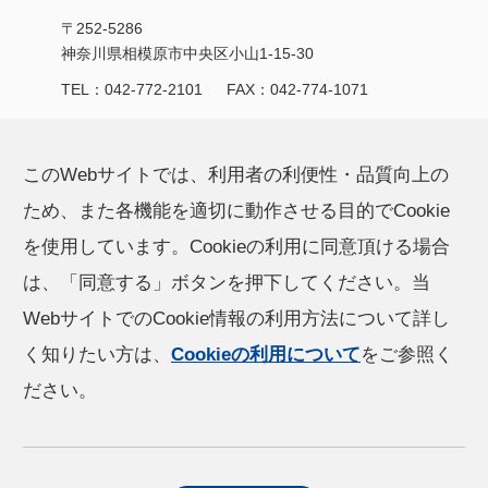
〒252-5286
神奈川県相模原市中央区小山1-15-30
TEL：
042-772-2101
FAX：042-774-1071
製品/サービス
CSR活動
このWebサイトでは、利用者の利便性・品質向上の
ため、また各機能を適切に動作させる目的でCookie
オハラの技術力
お知らせ
を使用しています。Cookieの利用に同意頂ける場合
は、「同意する」ボタンを押下してください。当
企業情報
採用情報
WebサイトでのCookie情報の利用方法について詳し
く知りたい方は、
Cookieの利用について
をご参照く
IR情報
ださい。
個人情報保護方針
Cookieの利⽤について