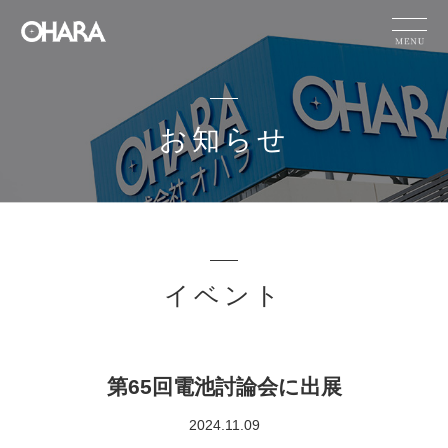
JP
EN
CN
お知らせ
製品情報
サステナビリテ
HOME
お知らせ
ィ
オハラの技術
イベント
力
お知らせ
企業情報
採用情報
第65回電池討論会に出展
IR情報
2024.11.09