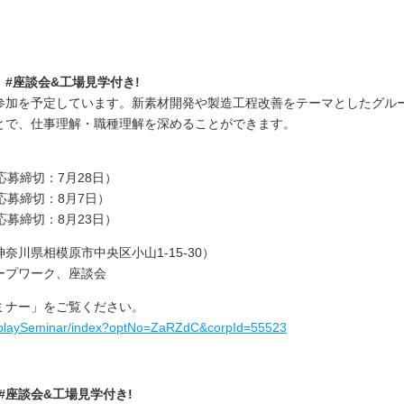
#座談会&工場見学付き!
参加を予定しています。新素材開発や製造工程改善をテーマとしたグル
とで、仕事理解・職種理解を深めることができます。
応募締切：
7
月
28
日）
応募締切：
8
月
7
日）
応募締切：
8
月
23
日）
神奈川県相模原市中央区小山
1-15-30
）
ープワーク、座談会
ミナー」をご覧ください。
/displaySeminar/index?optNo=ZaRZdC&corpId=55523
#
座談会
&
工場見学付き
!