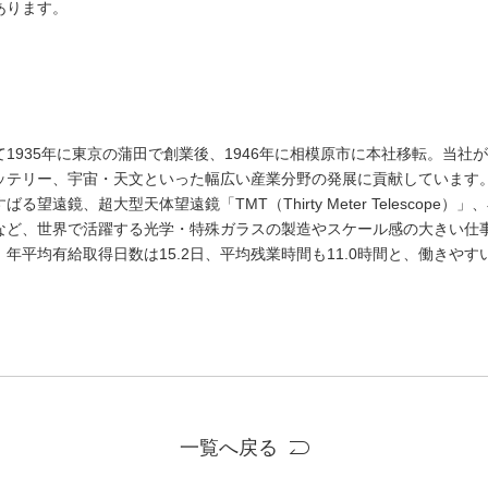
あります。
て
1935
年に東京の蒲田で創業後、
1946
年に相模原市に本社移転。当社が
ッテリー、宇宙・天文といった幅広い産業分野の発展に貢献しています
すばる望遠鏡、超大型天体望遠鏡「
TMT
（
Thirty Meter Telescope
）」、
など、世界で活躍する光学・特殊ガラスの製造やスケール感の大きい仕
、年平均有給取得日数は
15.2
日、平均残業時間も
11.0
時間と、働きやす
一覧へ戻る