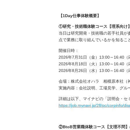
【
1Day
仕事体験概要】
①研究・技術職体験コース【理系向け】
当日は研究開発・技術職の若手社員が
点で業務に取り組んでいるかを知るこ
開催日時：
2026
年
7
月
31
日（金）
13:00
～
16:40
（
2026
年
8
月
18
日（火）
13:00
～
16:40
（
2026
年
8
月
26
日（水）
13:00
～
16:40
（
会場：株式会社オハラ 相模原本社（
実施内容：会社説明、工場見学、グル
詳細は以下、マイナビの「説明会・セ
https://job.mynavi.jp/28/pc/corpinfo
②BtoB
営業職体験コース【文理不問】