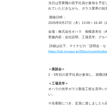
当日は営業職の若手社員が参加を予定
れていただきながら、ガラス業界の知
開催日時：
2026
年
8
月
27
日（木）
13:00
～
16:40
（
会場：株式会社オハラ 相模原本社（
実施内容：会社説明、工場見学、グル
詳細は以下、マイナビの「説明会・セ
https://job.mynavi.jp/28/pc/corpinfo
＜座談会＞
2
・
3
年目の若手社員が参加し、就職活
＜工場見学＞
オハラの光学ガラス製造工程を見学い
い。
※先着順につき、定員に達しましたら