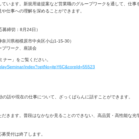
しています。新規用途提案など営業職のグループワークを通して、仕事
見や仕事への理解を深めることができます。
応募締切：
8
月
24
日）
神奈川県相模原市中央区小山
1-15-30
）
ープワーク、座談会
ミナー」をご覧ください。
/displaySeminar/index?optNo=itpY6C&corpId=55523
動の話や現在の仕事について、ざっくばらんに話すことができます。
ただきます。普段はなかなか見ることのできない、高品質・高性能な光
応募受付は終了します。