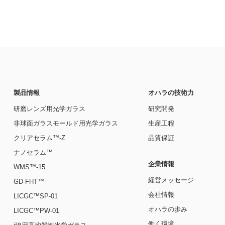
製品情報
オハラの技術力
研磨レンズ用光学ガラス
研究開発
非球面ガラスモールド用光学ガラス
生産工程
クリアセラム™-Z
品質保証
ナノセラム™
企業情報
WMS™-15
経営メッセージ
GD-FHT™
会社情報
LICGC™SP-01
オハラの歩み
LICGC™PW-01
働く環境