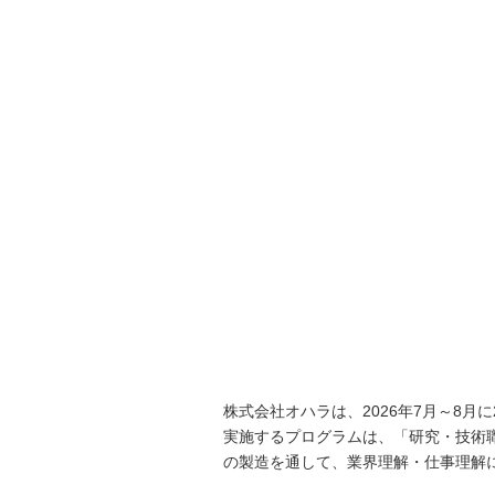
株式会社オハラは、
2026
年
7
月～
8
月に
実施するプログラムは、「研究・技術
の製造を通して、業界理解・仕事理解