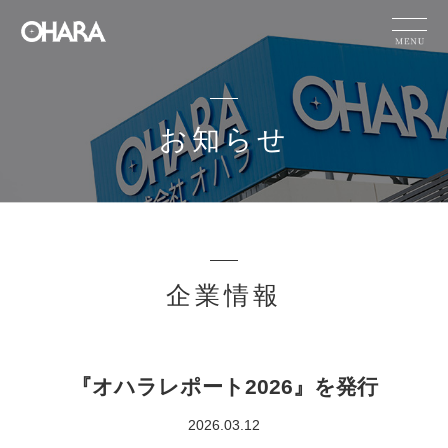
JP
EN
CN
お知らせ
製品情報
サステナビリテ
HOME
お知らせ
ィ
オハラの技術
企業情報
力
お知らせ
企業情報
採用情報
『オハラレポート2026』を発行
IR情報
2026.03.12