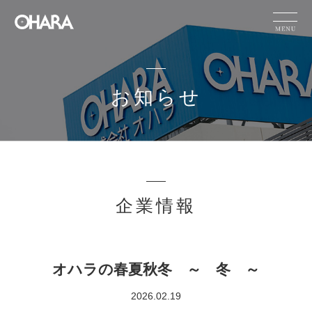
JP
EN
CN
お知らせ
製品情報
サステナビリテ
HOME
お知らせ
ィ
オハラの技術
企業情報
力
お知らせ
企業情報
採用情報
オハラの春夏秋冬 ～ 冬 ～
IR情報
2026.02.19