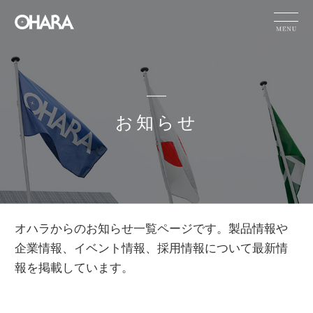
JP
EN
CN
お知らせ
製品情報
サステナビリテ
ィ
オハラの技術
力
お知らせ
HOME
お知らせ
オハラからのお知らせ一覧ページです。製品情報や
企業情報
採用情報
企業情報、イベント情報、採用情報について最新情
報を掲載しています。
IR情報