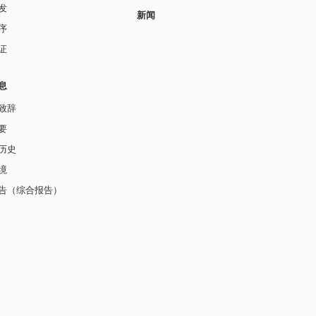
发
新闻
序
证
息
致辞
要
历史
境
告（综合报告）