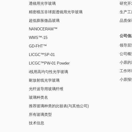
透镜用光学玻璃
研究开
精密模压非球面透镜用光学玻璃
生产工
超低膨胀微晶玻璃
品质保
NANOCERAM™
公司信
WMS™-15
领导层
GD-FHT™
公司概
LICGC™SP-01
小原的
LICGC™PW-01 Powder
工作环
i线用高均匀性光学玻璃
小原报
耐放射线光学玻璃
光纤波导用玻璃纤维
玻璃种类名
推荐玻璃种类的比较表(与其他公司)
所有玻璃类型
技术信息